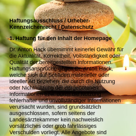
Haftungsausschluss / Urheber-
Kennzeichenrecht / Datenschutz
1. Haftung für den Inhalt der Homepage
Dr. Anton Hack
übernimmt keinerlei Gewähr für
die Aktualität, Korrektheit, Vollständigkeit oder
Qualität der bereitgestellten Informationen.
Haftungsansprüche gegen Dr. Anton Hack,
welche sich auf Schäden materieller oder
ideeller Art beziehen, die durch die Nutzung
oder Nichtnutzung der dargebotenen
Informationen bzw. durch die Nutzung
fehlerhafter und unvollständiger Informationen
verursacht wurden, sind grundsätzlich
ausgeschlossen, sofern seitens der
Landesärztekammer kein nachweislich
vorsätzliches oder grob fahrlässiges
Verschulden vorliegt. Alle Angebote sind