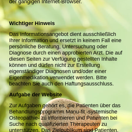
der gängigen Internet-Browser.
Wichtiger Hinweis
Das Informationsangebot dient ausschließlich
Ihrer Information und ersetzt in keinem Fall eine
persönliche Beratung, Untersuchung oder
Diagnose durch einen approbierten Arzt. Die auf
diesen Seiten zur Verfügung gestellten Inhalte
können und dürfen nicht zur Erstellung
eigenständiger Diagnosen und/oder einer
Eigenmedikation verwendet werden. Bitte
beachten Sie auch den Haftungsausschluss.
Aufgabe der Website
Zur Aufgaben gehört es, die Patienten über das
Behandlungsprogramm Manu-fit -systemische
Osteopathie- zu informieren und Patienten bei
Suche nach qualifizierten Therapeuten zu
unterstützen. Das Zielpublikum sind Patienten.