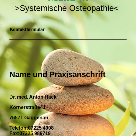
>Systemische Osteopathie<
Kontaktformular
Name und Praxisanschrift
D
r. med. Anton Hack
Körnerstraße41
76571 Gaggenau
Telefon:07225 4908
Fax:07225 989719