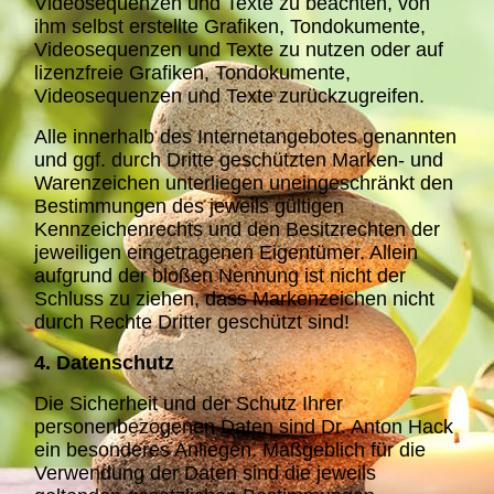
Videosequenzen und Texte zu beachten, von
ihm selbst erstellte Grafiken, Tondokumente,
Videosequenzen und Texte zu nutzen oder auf
lizenzfreie Grafiken, Tondokumente,
Videosequenzen und Texte zurückzugreifen.
Alle innerhalb des Internetangebotes genannten
und ggf. durch Dritte geschützten Marken- und
Warenzeichen unterliegen uneingeschränkt den
Bestimmungen des jeweils gültigen
Kennzeichenrechts und den Besitzrechten der
jeweiligen eingetragenen Eigentümer. Allein
aufgrund der bloßen Nennung ist nicht der
Schluss zu ziehen, dass Markenzeichen nicht
durch Rechte Dritter geschützt sind!
4. Datenschutz
Die Sicherheit und der Schutz Ihrer
personenbezogenen Daten sind Dr. Anton Hack
ein besonderes Anliegen. Maßgeblich für die
Verwendung der Daten sind die jeweils