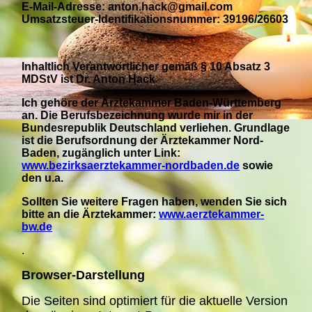
E-Mail-Adresse: anton.hack@gmail.com
Umsatzsteuer-Identifikationsnummer: 39196/26603
Inhaltlich Verantwortlicher gemäß § 10 Absatz 3
MDStV ist Dr. Anton Hack
Ich gehöre der Ärztekammer Baden-Württemberg
an. Die Berufsbezeichnung wurde mir in der
Bundesrepublik Deutschland verliehen. Grundlage
ist die Berufsordnung der Ärztekammer Nord-
Baden, zugänglich unter Link:
www.bezirksaerztekammer-nordbaden.de
sowie
den u.a.
Sollten Sie weitere Fragen haben, wenden Sie sich
bitte an die Ärztekammer:
www.aerztekammer-
bw.de
.
Browser-Darstellung
Die Seiten sind optimiert für die aktuelle Version